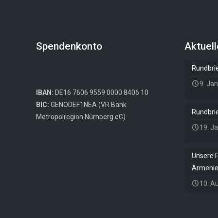
Spendenkonto
Aktuel
Rundbri
9. Ja
IBAN:
DE16 7606 9559 0000 8406 10
BIC:
GENODEF1NEA (VR Bank
Rundbri
Metropolregion Nürnberg eG)
19. J
Unsere P
Armeni
10. A