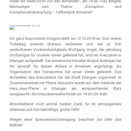
reden wir heute noch von den Armeniern“, am 14.06. Frau Astghik
Mantashyan zum Thema: „Korruption und
Korruptionsbekämpfung – Fallbeispiel Armenien“.
Ein ganz besonderes Ereignis steht am 12.12.2018 an: Zum ersten
Todestag unseres überaus verdienten und viel zu früh
verstorbenen Vorstandsmitglieds Wolfgang Vogel, der jahrelang
Großartiges für unseren Verein geleistet hat, wird ein Kreuzstein in
Erlangen aufgestellt. Der armenische Künstler Anatoli Avetisjan hat
ihn speziell für diesen Anlass in Armenien angefertigt; die
Organisation des Transportes hat unser Verein geleistet. Das
Aufstellen des Kreuzsteins hat die Stadt Erlangen organisiert. In
Zusammenarbeit mit Pfarrer Wünsche wurde auf dem Gelände der
Herz-Jesu-Pfarrei in Erlangen ein entsprechender Platz
ausgesucht; die Kreuzsteinweihe findet um 14:30 Uhr statt.
Abschließend noch einmal besten Dank für Ihr ermutigendes
Interesse und Ihre tatkräftige, große Hilfe!
Wegen einer Spendenbescheinigung beachten Sie bitte das
Beiblatt.