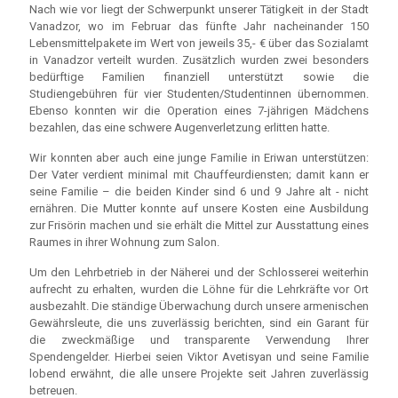
Nach wie vor liegt der Schwerpunkt unserer Tätigkeit in der Stadt
Vanadzor, wo im Februar das fünfte Jahr nacheinander 150
Lebensmittelpakete im Wert von jeweils 35,- € über das Sozialamt
in Vanadzor verteilt wurden. Zusätzlich wurden zwei besonders
bedürftige Familien finanziell unterstützt sowie die
Studiengebühren für vier Studenten/Studentinnen übernommen.
Ebenso konnten wir die Operation eines 7-jährigen Mädchens
bezahlen, das eine schwere Augenverletzung erlitten hatte.
Wir konnten aber auch eine junge Familie in Eriwan unterstützen:
Der Vater verdient minimal mit Chauffeurdiensten; damit kann er
seine Familie – die beiden Kinder sind 6 und 9 Jahre alt - nicht
ernähren. Die Mutter konnte auf unsere Kosten eine Ausbildung
zur Frisörin machen und sie erhält die Mittel zur Ausstattung eines
Raumes in ihrer Wohnung zum Salon.
Um den Lehrbetrieb in der Näherei und der Schlosserei weiterhin
aufrecht zu erhalten, wurden die Löhne für die Lehrkräfte vor Ort
ausbezahlt. Die ständige Überwachung durch unsere armenischen
Gewährsleute, die uns zuverlässig berichten, sind ein Garant für
die zweckmäßige und transparente Verwendung Ihrer
Spendengelder. Hierbei seien Viktor Avetisyan und seine Familie
lobend erwähnt, die alle unsere Projekte seit Jahren zuverlässig
betreuen.