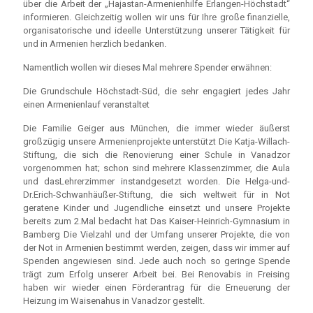
über die Arbeit der „Hajastan-Armenienhilfe Erlangen-Höchstadt“
informieren. Gleichzeitig wollen wir uns für Ihre große finanzielle,
organisatorische und ideelle Unterstützung unserer Tätigkeit für
und in Armenien herzlich bedanken.
Namentlich wollen wir dieses Mal mehrere Spender erwähnen:
Die Grundschule Höchstadt-Süd, die sehr engagiert jedes Jahr
einen Armenienlauf veranstaltet
Die Familie Geiger aus München, die immer wieder äußerst
großzügig unsere Armenienprojekte unterstützt Die Katja-Willach-
Stiftung, die sich die Renovierung einer Schule in Vanadzor
vorgenommen hat; schon sind mehrere Klassenzimmer, die Aula
und dasLehrerzimmer instandgesetzt worden. Die Helga-und-
Dr.Erich-Schwanhäußer-Stiftung, die sich weltweit für in Not
geratene Kinder und Jugendliche einsetzt und unsere Projekte
bereits zum 2.Mal bedacht hat Das Kaiser-Heinrich-Gymnasium in
Bamberg Die Vielzahl und der Umfang unserer Projekte, die von
der Not in Armenien bestimmt werden, zeigen, dass wir immer auf
Spenden angewiesen sind. Jede auch noch so geringe Spende
trägt zum Erfolg unserer Arbeit bei. Bei Renovabis in Freising
haben wir wieder einen Förderantrag für die Erneuerung der
Heizung im Waisenahus in Vanadzor gestellt.